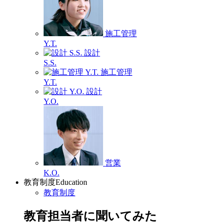
施工管理
Y.T.
設計
S.S.
施工管理
Y.T.
設計
Y.O.
営業
K.O.
教育制度
Education
教育制度
教育担当者に聞いてみた